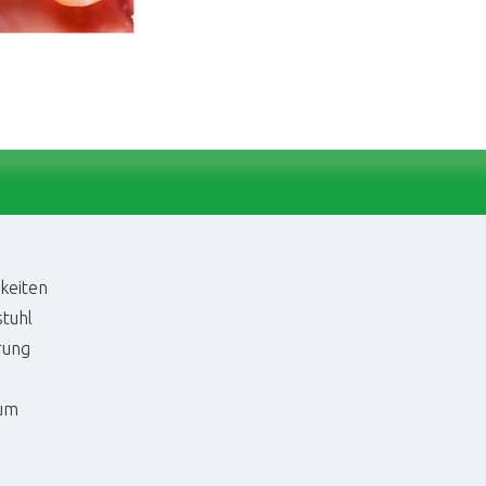
keiten
stuhl
rung
um