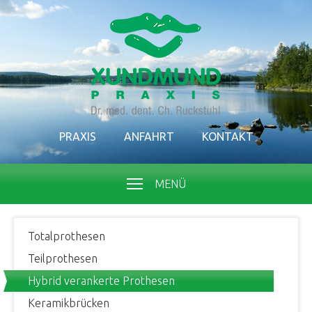
PRAXIS
ANFAHRT
KONTAKT
MENÜ
Totalprothesen
Teilprothesen
Hybrid verankerte Prothesen
Keramikbrücken