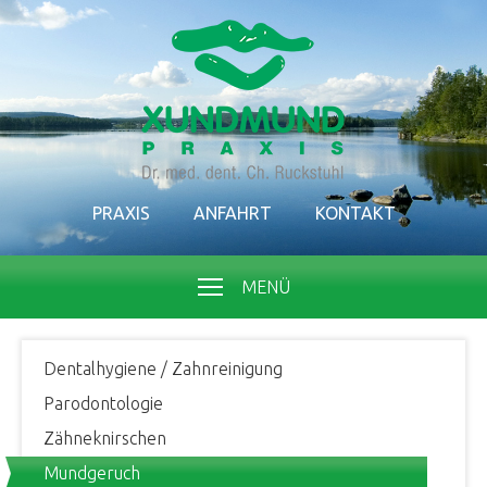
PRAXIS
ANFAHRT
KONTAKT
MENÜ
Dentalhygiene / Zahnreinigung
Parodontologie
Zähneknirschen
Mundgeruch