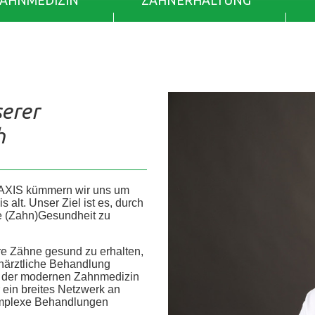
ZAHNMEDIZIN
ZAHNERHALTUNG
serer
h
AXIS kümmern wir uns um
alt. Unser Ziel ist es, durch
re (Zahn)Gesundheit zu
re Zähne gesund zu erhalten,
ahnärztliche Behandlung
he der modernen Zahnmedizin
r ein breites Netzwerk an
 komplexe Behandlungen