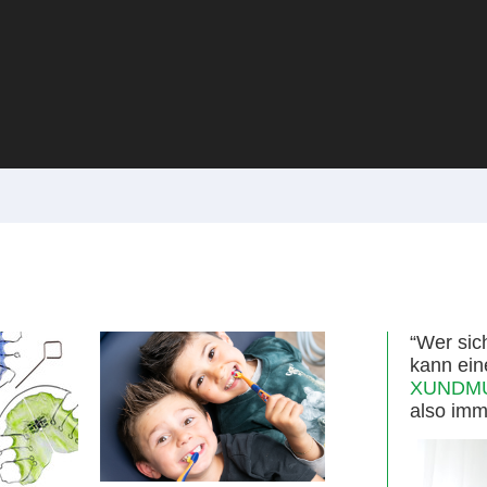
“Wer sic
kann ein
XUNDMUN
also imm