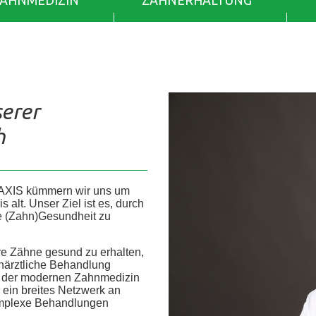
ZAHNMEDIZIN
ZAHNERHALTUNG
serer
h
AXIS kümmern wir uns um
alt. Unser Ziel ist es, durch
re (Zahn)Gesundheit zu
re Zähne gesund zu erhalten,
ahnärztliche Behandlung
he der modernen Zahnmedizin
r ein breites Netzwerk an
 komplexe Behandlungen