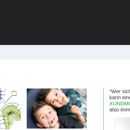
“Wer sic
kann ein
XUNDMUN
also imm