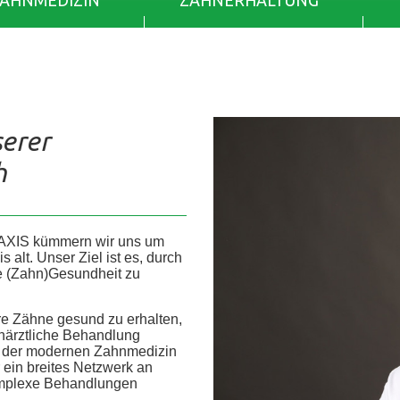
ZAHNMEDIZIN
ZAHNERHALTUNG
serer
h
AXIS kümmern wir uns um
alt. Unser Ziel ist es, durch
re (Zahn)Gesundheit zu
re Zähne gesund zu erhalten,
ahnärztliche Behandlung
he der modernen Zahnmedizin
r ein breites Netzwerk an
 komplexe Behandlungen