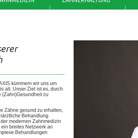
ZAHNMEDIZIN
ZAHNERHALTUNG
serer
h
AXIS kümmern wir uns um
alt. Unser Ziel ist es, durch
re (Zahn)Gesundheit zu
re Zähne gesund zu erhalten,
ahnärztliche Behandlung
he der modernen Zahnmedizin
r ein breites Netzwerk an
 komplexe Behandlungen