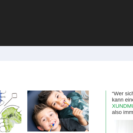
“Wer sic
kann ein
XUNDMUN
also imm