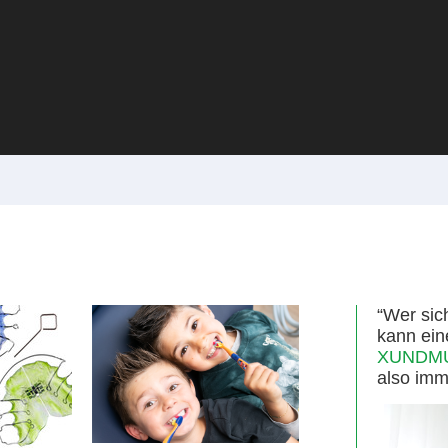
“Wer sic
kann ein
XUNDMUN
also imm