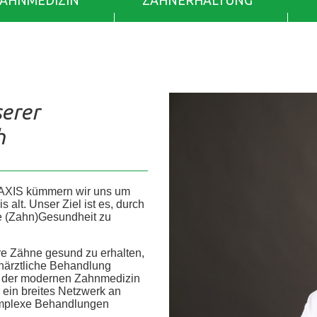
ZAHNMEDIZIN
ZAHNERHALTUNG
serer
h
AXIS kümmern wir uns um
alt. Unser Ziel ist es, durch
re (Zahn)Gesundheit zu
re Zähne gesund zu erhalten,
ahnärztliche Behandlung
he der modernen Zahnmedizin
r ein breites Netzwerk an
 komplexe Behandlungen