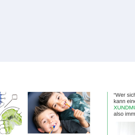
“Wer sic
kann ein
XUNDMUN
also imm