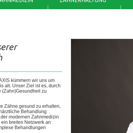
ZAHNMEDIZIN
ZAHNERHALTUNG
serer
h
AXIS kümmern wir uns um
alt. Unser Ziel ist es, durch
re (Zahn)Gesundheit zu
re Zähne gesund zu erhalten,
ahnärztliche Behandlung
he der modernen Zahnmedizin
r ein breites Netzwerk an
 komplexe Behandlungen