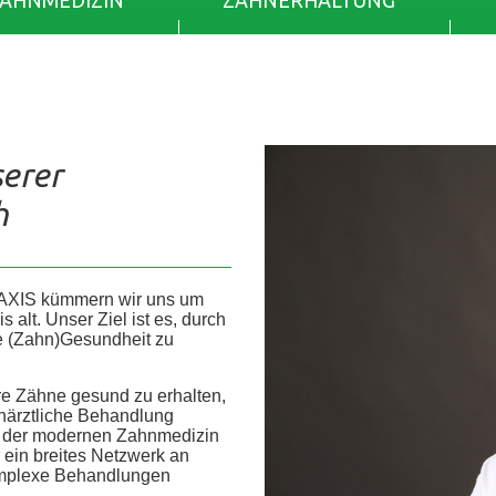
ZAHNMEDIZIN
ZAHNERHALTUNG
serer
h
AXIS kümmern wir uns um
alt. Unser Ziel ist es, durch
re (Zahn)Gesundheit zu
re Zähne gesund zu erhalten,
ahnärztliche Behandlung
he der modernen Zahnmedizin
r ein breites Netzwerk an
 komplexe Behandlungen