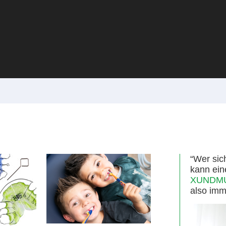
“Wer sic
kann ein
XUNDMUN
also imm