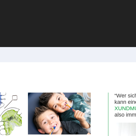
“Wer sic
kann ein
XUNDMUN
also imm