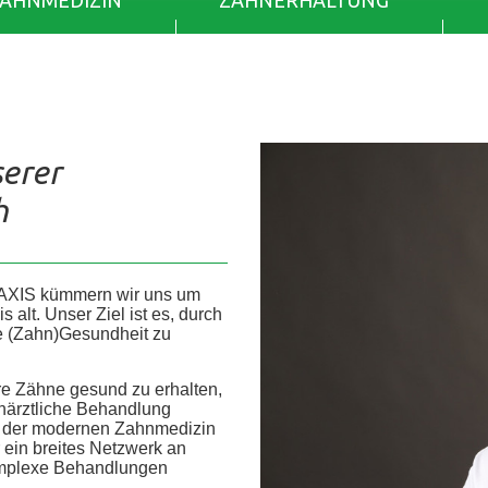
ZAHNMEDIZIN
ZAHNERHALTUNG
serer
h
AXIS kümmern wir uns um
alt. Unser Ziel ist es, durch
re (Zahn)Gesundheit zu
re Zähne gesund zu erhalten,
ahnärztliche Behandlung
he der modernen Zahnmedizin
r ein breites Netzwerk an
 komplexe Behandlungen