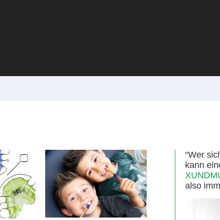
“Wer sic
kann ein
XUNDMUN
also imm