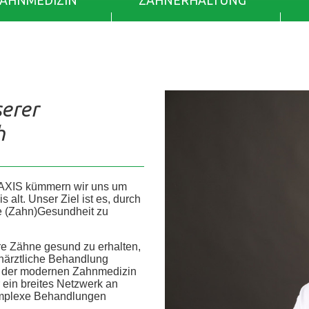
ZAHNMEDIZIN
ZAHNERHALTUNG
serer
h
AXIS kümmern wir uns um
alt. Unser Ziel ist es, durch
re (Zahn)Gesundheit zu
re Zähne gesund zu erhalten,
ahnärztliche Behandlung
he der modernen Zahnmedizin
r ein breites Netzwerk an
 komplexe Behandlungen