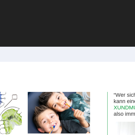
“Wer sic
kann ein
XUNDMUN
also imm