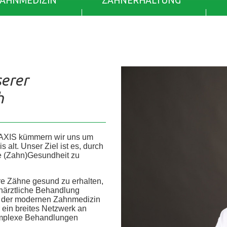
ZAHNMEDIZIN
ZAHNERHALTUNG
serer
h
AXIS kümmern wir uns um
alt. Unser Ziel ist es, durch
re (Zahn)Gesundheit zu
re Zähne gesund zu erhalten,
ahnärztliche Behandlung
he der modernen Zahnmedizin
r ein breites Netzwerk an
 komplexe Behandlungen