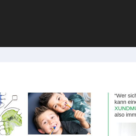
“Wer sic
kann ein
XUNDMUN
also imm