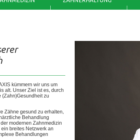
ZAHNMEDIZIN
ZAHNERHALTUNG
serer
h
AXIS kümmern wir uns um
alt. Unser Ziel ist es, durch
re (Zahn)Gesundheit zu
re Zähne gesund zu erhalten,
ahnärztliche Behandlung
he der modernen Zahnmedizin
r ein breites Netzwerk an
 komplexe Behandlungen